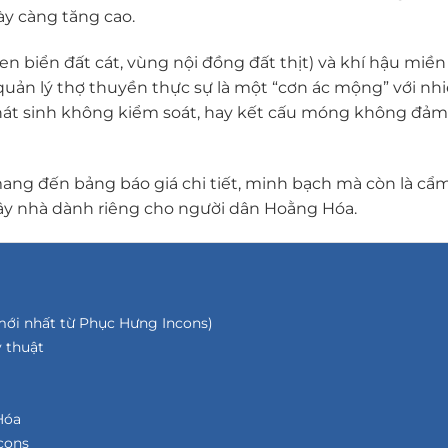
y càng tăng cao.
en biển đất cát, vùng nội đồng đất thịt) và khí hậu miề
, quản lý thợ thuyền thực sự là một “cơn ác mộng” với nhi
 phát sinh không kiểm soát, hay kết cấu móng không đả
ang đến bảng báo giá chi tiết, minh bạch mà còn là cẩ
xây nhà dành riêng cho người dân Hoằng Hóa.
mới nhất từ Phục Hưng Incons)
ỹ thuật
Hóa
cons