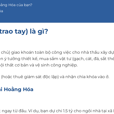
oằng Hóa của bạn?
óa
rao tay) là gì?
a chủ) giao khoán toàn bộ công việc cho nhà thầu xây dự
ý tưởng thiết kế, mua sắm vật tư (gạch, cát, đá, sắt th
ội thất cơ bản và vệ sinh công nghiệp.
(hoặc thuê giám sát độc lập) và nhận chìa khóa vào ở.
ại Hoằng Hóa
gay từ đầu. Ví dụ, bạn dự chi 1.5 tỷ cho ngôi nhà tại x