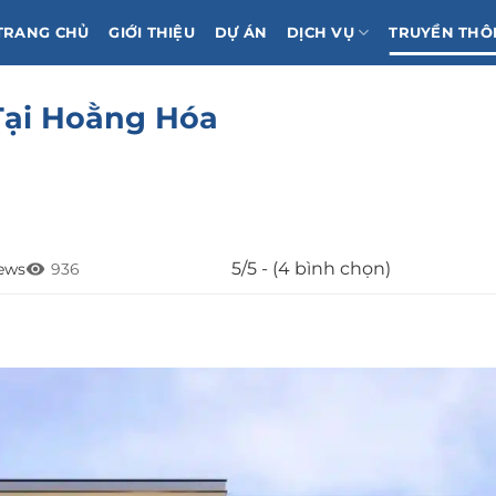
TRANG CHỦ
GIỚI THIỆU
DỰ ÁN
DỊCH VỤ
TRUYỀN THÔ
Tại Hoằng Hóa
5/5 - (4 bình chọn)
ews
936