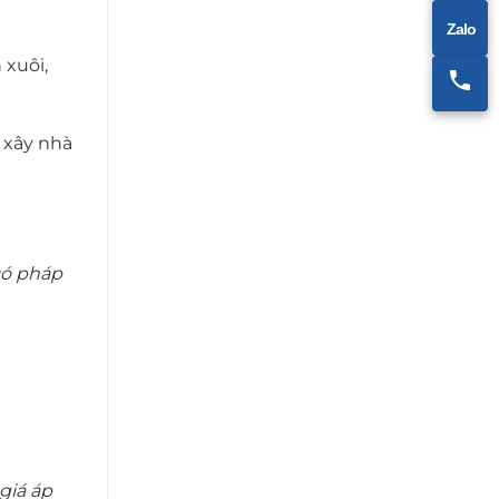
Zalo
 xuôi,
 xây nhà
có pháp
giá áp