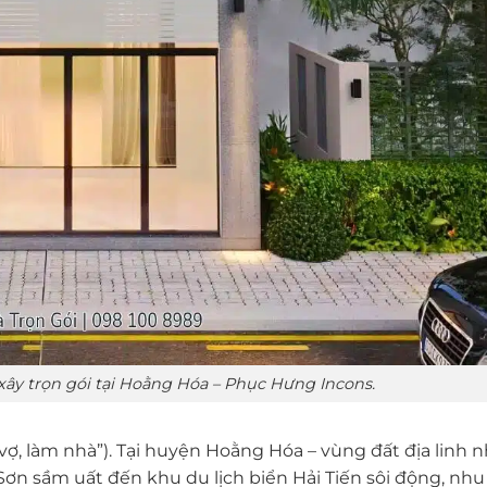
xây trọn gói tại Hoằng Hóa – Phục Hưng Incons.
i vợ, làm nhà”). Tại huyện Hoằng Hóa – vùng đất địa linh 
 Sơn sầm uất đến khu du lịch biển Hải Tiến sôi động, nhu