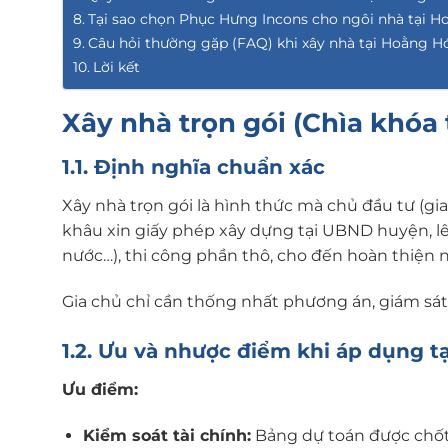
Tại sao chọn Phục Hưng Incons cho ngôi nhà tại H
Câu hỏi thường gặp (FAQ) khi xây nhà tại Hoằng H
Lời kết
Xây nhà trọn gói (Chìa khóa t
1.1. Định nghĩa chuẩn xác
Xây nhà trọn gói là hình thức mà chủ đầu tư (gi
khâu xin giấy phép xây dựng tại UBND huyện, lên 
nước…), thi công phần thô, cho đến hoàn thiện n
Gia chủ chỉ cần thống nhất phương án, giám sát 
1.2. Ưu và nhược điểm khi áp dụng t
Ưu điểm:
Kiểm soát tài chính:
Bảng dự toán được chốt n