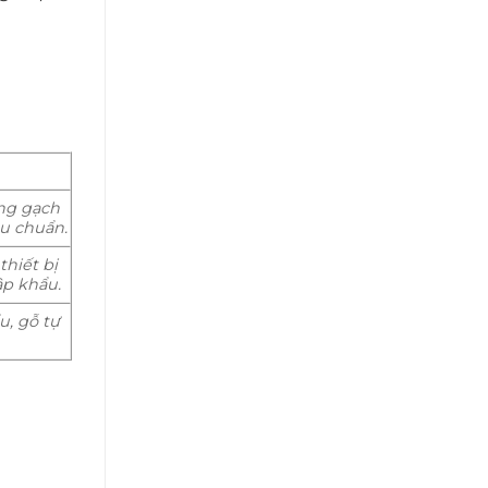
ụng gạch
êu chuẩn.
thiết bị
ập khẩu.
u, gỗ tự