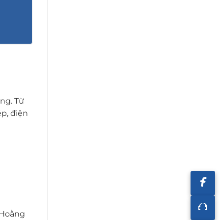
ng. Từ
ép, điện
ã Hoằng