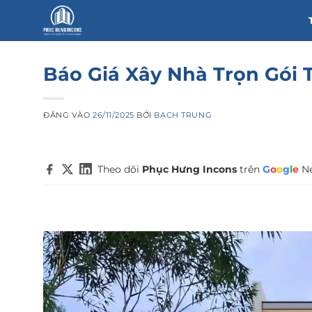
Bỏ
qua
nội
dung
Báo Giá Xây Nhà Trọn Gói 
ĐĂNG VÀO
26/11/2025
BỞI
BẠCH TRUNG
Theo dõi
Phục Hưng Incons
trên
G
o
o
g
l
e
N