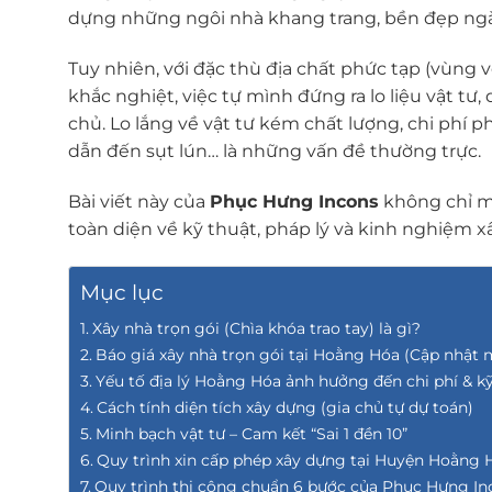
dựng những ngôi nhà khang trang, bền đẹp ngà
Tuy nhiên, với đặc thù địa chất phức tạp (vùng v
khắc nghiệt, việc tự mình đứng ra lo liệu vật tư
chủ. Lo lắng về vật tư kém chất lượng, chi phí
dẫn đến sụt lún… là những vấn đề thường trực.
Bài viết này của
Phục Hưng Incons
không chỉ m
toàn diện về kỹ thuật, pháp lý và kinh nghiệm 
Mục lục
Xây nhà trọn gói (Chìa khóa trao tay) là gì?
Báo giá xây nhà trọn gói tại Hoằng Hóa (Cập nhật 
Yếu tố địa lý Hoằng Hóa ảnh hưởng đến chi phí & k
Cách tính diện tích xây dựng (gia chủ tự dự toán)
Minh bạch vật tư – Cam kết “Sai 1 đền 10”
Quy trình xin cấp phép xây dựng tại Huyện Hoằng 
Quy trình thi công chuẩn 6 bước của Phục Hưng In