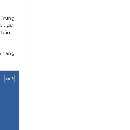
n Trung
ều gia
m bảo
m nang