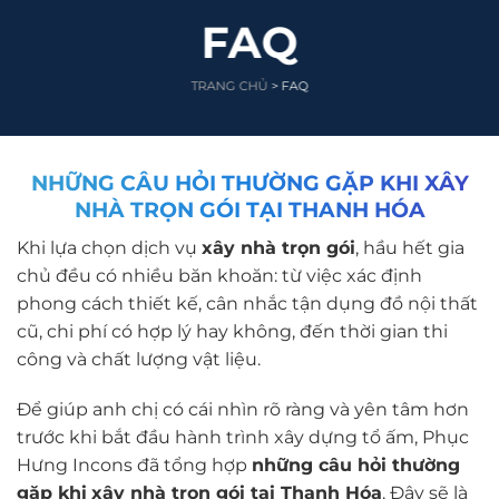
FAQ
TRANG CHỦ
> FAQ
NHỮNG CÂU HỎI THƯỜNG GẶP KHI XÂY
NHÀ TRỌN GÓI TẠI THANH HÓA
Khi lựa chọn dịch vụ
xây nhà trọn gói
, hầu hết gia
chủ đều có nhiều băn khoăn: từ việc xác định
phong cách thiết kế, cân nhắc tận dụng đồ nội thất
cũ, chi phí có hợp lý hay không, đến thời gian thi
công và chất lượng vật liệu.
Để giúp anh chị có cái nhìn rõ ràng và yên tâm hơn
trước khi bắt đầu hành trình xây dựng tổ ấm, Phục
Hưng Incons đã tổng hợp
những câu hỏi thường
gặp khi
xây nhà trọn gói tại Thanh Hóa
. Đây sẽ là