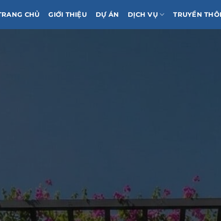
TRANG CHỦ
GIỚI THIỆU
DỰ ÁN
DỊCH VỤ
TRUYỀN THÔ