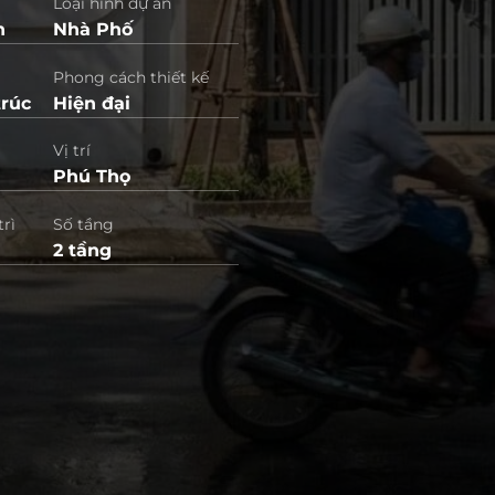
Loại hình dự án
h
Nhà Phố
Phong cách thiết kế
trúc
Hiện đại
Vị trí
Phú Thọ
trì
Số tầng
2 tầng