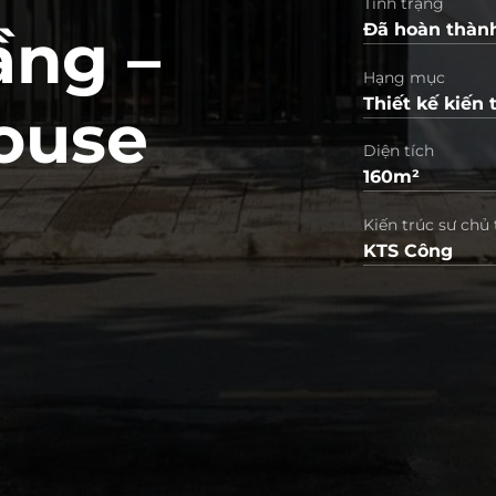
Tình trạng
ầng –
Đã hoàn thàn
Hạng mục
Thiết kế kiến 
ouse
Diện tích
160m²
Kiến trúc sư chủ 
KTS Công