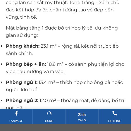
công lan can sắt mỹ thuật. Tone trắng – xám chủ
đạo kết hợp đá ốp chân tường tạo vẻ đẹp bền
vững, tinh tế.
Mặt bằng tầng 1 được bố trí hợp lý, tối ưu không
gian sử dụng:
Phòng khách:
23.1 m² – rộng rãi, kết nối trực tiếp
sảnh chính.
Phòng bếp + ăn:
18.6 m² – có sảnh phụ tiện lợi cho
việc nấu nướng và ra vào.
Phòng ngủ 1:
13.4 m² – thích hợp cho ông bà hoặc
người lớn tuổi.
Phòng ngủ 2:
12.0 m² – thoáng mát, dễ dàng bố trí
nội thất.
Zalo
WC 1:
3.3 m² – đặt ở góc, thuận tiện cho sinh hoạt.
ZALO
FANPAGE
CSKH
HOTLINE